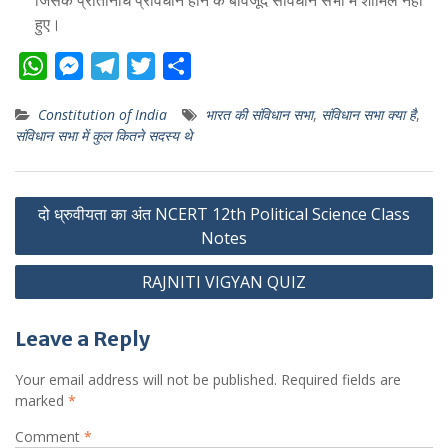
जिसके प्रतिनिधि प्रावधान होने के बावजूद संविधान सभा में शामिल नहीं
हुए।
W
M
T
T
S
h
e
e
w
h
Constitution of India
भारत की संविधान सभा
,
संविधान सभा क्या है
,
a
s
l
i
a
संविधान सभा में कुल कितने सदस्य थे
t
s
e
t
r
s
e
g
t
e
Post
A
n
r
e
दो ध्रुवीयता का अंत NCERT 12th Political Science Class
navigation
p
g
a
r
Notes
p
e
m
RAJNITI VIGYAN QUIZ
r
Leave a Reply
Your email address will not be published.
Required fields are
marked
*
Comment
*