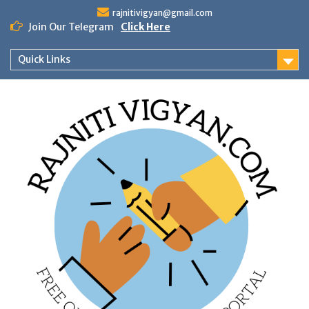
Skip
rajnitivigyan@gmail.com
to
Join Our Telegram
Click Here
content
Quick Links