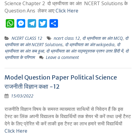
Science Chapter 2 दो ध्रुवीयता का अंत NCERT Solutions के
Question Ans लेकर आए
Click Here
W
M
T
T
S
h
e
e
w
h
NCERT CLASS 12
ncert class 12
,
दो ध्रुवीयता का अंत MCQ
,
दो
a
s
l
i
a
ध्रुवीयता का अंत NCERT Solutions
,
दो ध्रुवीयता का अंत wikipedia
,
दो
t
s
e
t
r
ध्रुवीयता का अंत कब हुआ
,
दो ध्रुवीयता का अंत पाठ्यपुस्तक प्रश्न उत्तर हिंदी में
,
दो
s
e
g
t
e
ध्रुवीयता के परिणाम
Leave a comment
A
n
r
e
p
g
a
r
Model Question Paper Political Science
p
e
m
राजनीती विज्ञान कक्षा -12
r
15/03/2022
राजनीति विज्ञान विषय के समस्त व्याख्याता साथियों से निवेदन हैं कि इस
टेस्ट का लिंक अपनी विद्यालय के विद्यार्थियों तक शेयर भी करें तथा उन्हें टैस्ट
देने के लिए प्रेरित भी करें ताकी इस टैस्ट का लाभ हमारे सभी विद्यार्थियों
Click Here