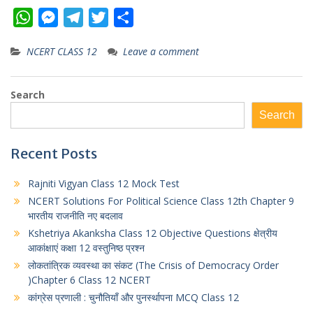
W
M
T
T
S
h
e
e
w
h
NCERT CLASS 12
Leave a comment
a
s
l
i
a
t
s
e
t
r
Search
s
e
g
t
e
A
n
r
e
Search
p
g
a
r
Recent Posts
p
e
m
r
Rajniti Vigyan Class 12 Mock Test
NCERT Solutions For Political Science Class 12th Chapter 9
भारतीय राजनीति नए बदलाव
Kshetriya Akanksha Class 12 Objective Questions क्षेत्रीय
आकांक्षाएं कक्षा 12 वस्तुनिष्ठ प्रश्न
लोकतांत्रिक व्यवस्था का संकट (The Crisis of Democracy Order
)Chapter 6 Class 12 NCERT
कांग्रेस प्रणाली : चुनौतियाँ और पुनर्स्थापना MCQ Class 12