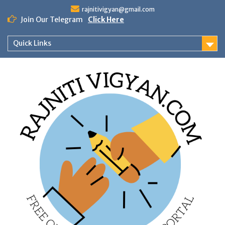
Skip
rajnitivigyan@gmail.com
to
Join Our Telegram
Click Here
content
Quick Links