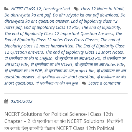
h
e
e
w
h
NCERT CLASS 12
,
Uncategorized
class 12 Notes in Hindi
,
a
s
l
i
a
Do dhruviyata ka ant pdf
,
Do dhruviyata ka ant pdf download
,
Do
t
s
e
t
r
dhruviyata ka ant question answer
,
End of bipolarity class 12
s
e
g
t
e
notes pdf
,
End of Bipolarity Class 12 PDF
,
The End of Bipolarity
,
The end of Bipolarity Class 12 important Question Answers
,
The
A
n
r
e
End of Bipolarity Class 12 notes Criss Cross Classes
,
The end of
p
g
a
r
bipolarity class 12 notes handwritten
,
The End of Bipolarity Class
p
e
m
12 Question answers
,
The end of Bipolarity Class 12 short Notes
,
दो ध्रुवीयता का अंत in English
,
दो ध्रुवीयता का अंत MCQ PD
,
दो ध्रुवीयता का
r
अंत MCQ PDF
,
दो ध्रुवीयता का अंत NCERT
,
दो ध्रुवीयता का अंत Notes PDF
,
दो ध्रुवीयता का अंत PDF
,
दो ध्रुवीयता का अंत project file
,
दो ध्रुवीयता का अंत
question answer
,
दो ध्रुवीयता का अंत short question
,
दो ध्रुवीयता का अंत
short questions
,
दो ध्रुवीयता का अंत कब हुआ
Leave a comment
03/04/2022
NCERT Solutions for Political Science-I Class 12th
Chapter – 2 दो ध्रुवीयता का अंत NCERT Solutions विद्यार्थियों
हम आपके लिए राजनीति विज्ञान NCERT Class 12th Political