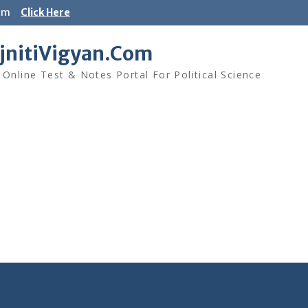
ram
Click Here
jnitiVigyan.Com
 Online Test & Notes Portal For Political Science