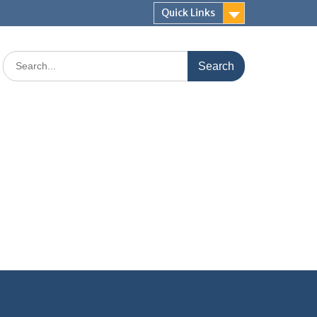
Quick Links
Search
for: