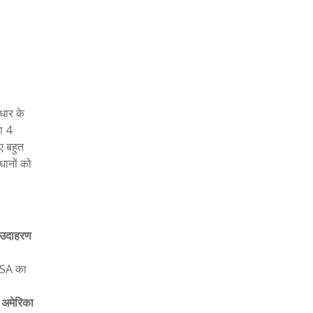
धार के
ा 4
ए बहुत
धानों को
उदाहरण
-USA का
 अमेरिका