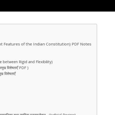
Salient Features of the Indian Constitution) PDF Notes
e between Rigid and Flexibility)
्रमुख विशेषताएँ PDF )
ुख विशेषताएँ
ी न्यायपालिका तथा न्यायिक पुनरावलोकन –(Judicial Review)