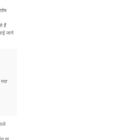
िशेष
 हैं
नाई जाने
 गया
ाले
थन या