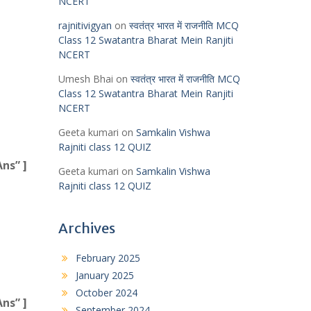
NCERT
rajnitivigyan
on
स्वतंत्र भारत में राजनीति MCQ
Class 12 Swatantra Bharat Mein Ranjiti
NCERT
Umesh Bhai
on
स्वतंत्र भारत में राजनीति MCQ
Class 12 Swatantra Bharat Mein Ranjiti
NCERT
Geeta kumari
on
Samkalin Vishwa
Rajniti class 12 QUIZ
ns” ]
Geeta kumari
on
Samkalin Vishwa
Rajniti class 12 QUIZ
Archives
February 2025
January 2025
October 2024
ns” ]
September 2024