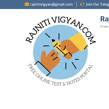
Skip
rajnitivigyan@gmail.com
Join Our Tele
to
content
Ra
Free