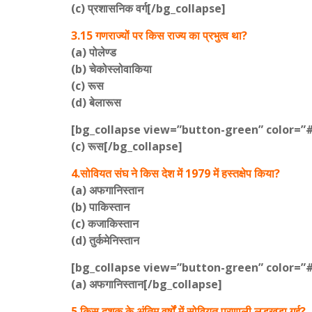
(c) प्रशासनिक वर्ग[/bg_collapse]
3.15 गणराज्यों पर किस राज्य का प्रभुत्व था?
(a) पोलेण्ड
(b) चेकोस्लोवाकिया
(c) रूस
(d) बेलारूस
[bg_collapse view=”button-green” color=”
(c) रूस[/bg_collapse]
4.सोवियत संघ ने किस देश में 1979 में हस्तक्षेप किया?
(a) अफगानिस्तान
(b) पाकिस्तान
(c) कजाकिस्तान
(d) तुर्कमेनिस्तान
[bg_collapse view=”button-green” color=”
(a) अफगानिस्तान[/bg_collapse]
5.किस दशक के अंतिम वर्षों में सोवियत प्रणाली लड़खड़ा गई?