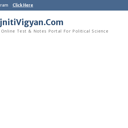
gram
Click Here
jnitiVigyan.Com
 Online Test & Notes Portal For Political Science