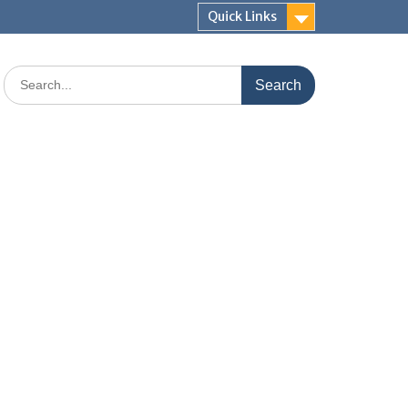
Quick Links
Search
for: