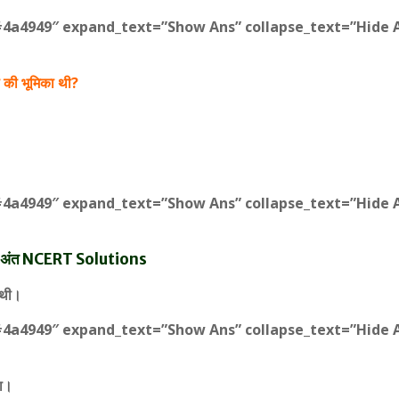
#4a4949″ expand_text=”Show Ans” collapse_text=”Hide A
ा की भूमिका थी?
#4a4949″ expand_text=”Show Ans” collapse_text=”Hide A
यता का अंत NCERT Solutions
 थी।
#4a4949″ expand_text=”Show Ans” collapse_text=”Hide 
था।