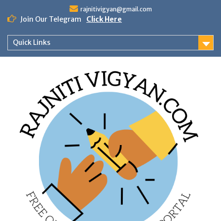
Skip
rajnitivigyan@gmail.com
to
Join Our Telegram
Click Here
content
Quick Links