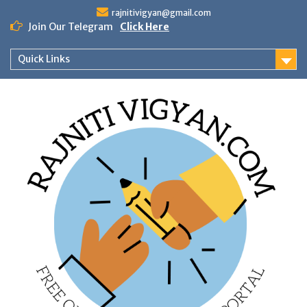
Skip
rajnitivigyan@gmail.com
to
Join Our Telegram
Click Here
content
Quick Links